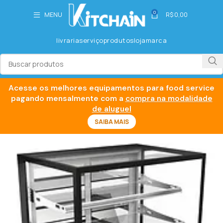
0
MENU
R$
0,00
livraria
serviço
produtos
loja
marca
Acesse os melhores equipamentos para food service
pagando mensalmente com a
compra na modalidade
de aluguel
SAIBA MAIS