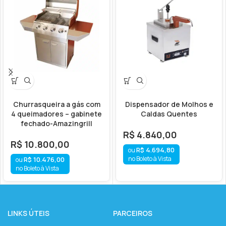
Churrasqueira a gás com
Dispensador de Molhos e
4 queimadores – gabinete
Caldas Quentes
fechado-Amazingrill
R$
4.840,00
R$
10.800,00
R$
4.694,80
no Boleto à Vista
R$
10.476,00
no Boleto à Vista
LINKS ÚTEIS
PARCEIROS