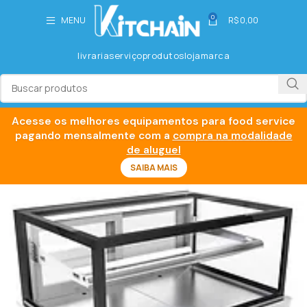
0
MENU
R$
0,00
livraria
serviço
produtos
loja
marca
Acesse os melhores equipamentos para food service
pagando mensalmente com a
compra na modalidade
de aluguel
SAIBA MAIS