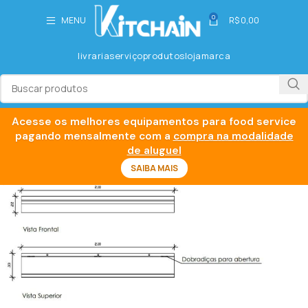
0
MENU
R$
0,00
livraria
serviço
produtos
loja
marca
Acesse os melhores equipamentos para food service
pagando mensalmente com a
compra na modalidade
de aluguel
SAIBA MAIS