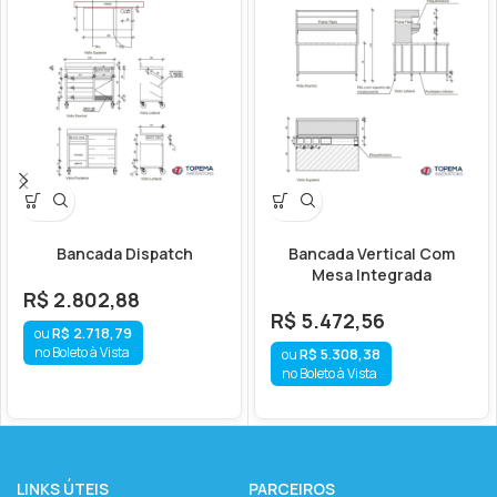
Bancada Dispatch
Bancada Vertical Com
Mesa Integrada
R$
2.802,88
R$
5.472,56
R$
2.718,79
no Boleto à Vista
R$
5.308,38
no Boleto à Vista
LINKS ÚTEIS
PARCEIROS