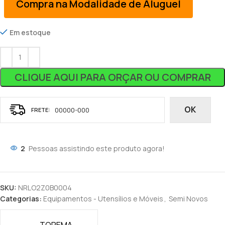
Compra na Modalidade de Aluguel
Em estoque
CLIQUE AQUI PARA ORÇAR OU COMPRAR
OK
2
Pessoas assistindo este produto agora!
SKU:
NRLO2Z0B0004
Categorias:
Equipamentos - Utensílios e Móveis
,
Semi Novos
TOPEMA