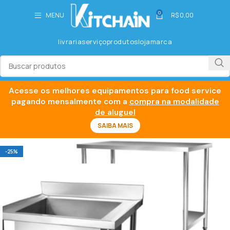
0
MENU
R$
0,00
livraria
serviço
produtos
loja
marca
Acesse os melhores equipamentos para food service
pagando mensalmente com a
compra na modalidade
de aluguel
SAIBA MAIS
-25%