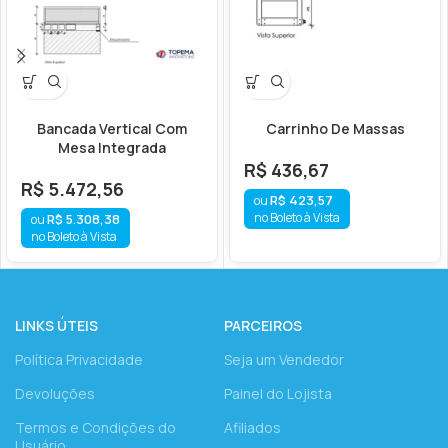
Bancada Vertical Com
Carrinho De Massas
Mesa Integrada
R$
436,67
R$
5.472,56
R$
423,57
no Boleto à Vista
R$
5.308,38
no Boleto à Vista
LINKS ÚTEIS
PARCEIROS
Política Privacidade
Seja um Vendedor
Devoluções
Painel do Lojista
Termos e Condições do
Afiliados
Usuário