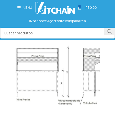
0
MENU
R$
0,00
livraria
serviço
produtos
loja
marca