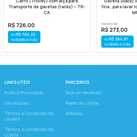
Carro (Trolley) com alça para
Gaveta (Rack) l
Transporte de gavetas (racks) – TR-
fina , para lavar 
CA
M
R$
726,00
R$
380,55
R$
273,00
R$
704,22
R$
264,81
no Boleto à Vista
no Boleto à Vista
LINKS ÚTEIS
PARCEIROS
Política Privacidade
Seja um Vendedor
Devoluções
Painel do Lojista
Termos e Condições do
Afiliados
Usuário
Termos e Condições do
Lojista