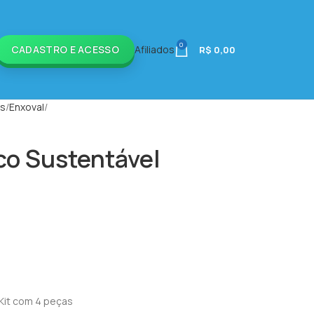
0
CADASTRO E ACESSO
Afiliados
R$
0,00
is
Enxoval
co Sustentável
 Kit com 4 peças