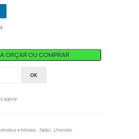
o)
RA ORÇAR OU COMPRAR
OK
o agora!
ensílios e Móveis
,
Salão
,
Utensílio