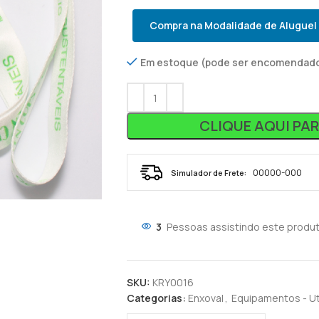
Compra na Modalidade de Aluguel
Em estoque (pode ser encomendad
CLIQUE AQUI PA
Simulador de Frete:
3
Pessoas assistindo este produt
SKU:
KRY0016
Categorias:
Enxoval
,
Equipamentos - Ut