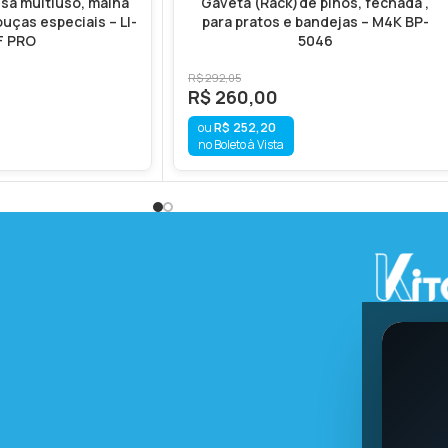
isa multiuso, malha
Gaveta (Rack)de pinos, fechada ,
louças especiais – LI-
para pratos e bandejas – M4K BP-
F PRO
5046
R$
292,05
R$
260,00
R$
252,20
no Boleto à Vista