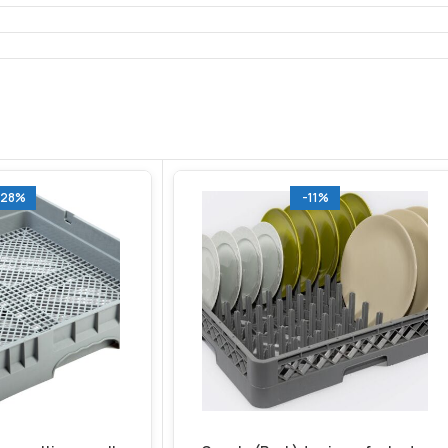
-28%
-11%