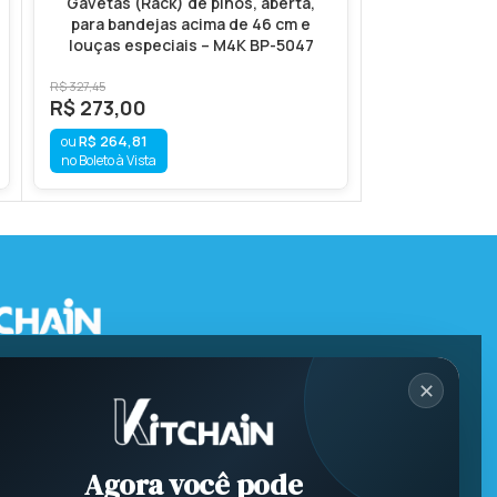
Gavetas (Rack) de pinos, aberta,
Kit Canec
para bandejas acima de 46 cm e
louças especiais – M4K BP-5047
R$
107,00
R$
103,79
R$
327,45
no Boleto à Vista
R$
273,00
R$
264,81
no Boleto à Vista
✕
Agora você pode