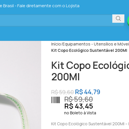
Brasil - Fale diretamente com o Lojista
Início
Equipamentos - Utensílios e Móve
Kit Copo Ecológico Sustentável 200Ml
Kit Copo Ecológi
200Ml
R$
44,79
R$
59,60
R$
59,60
R$
43,45
no Boleto à Vista
Kit Copo Ecológico Sustentável 200Ml –