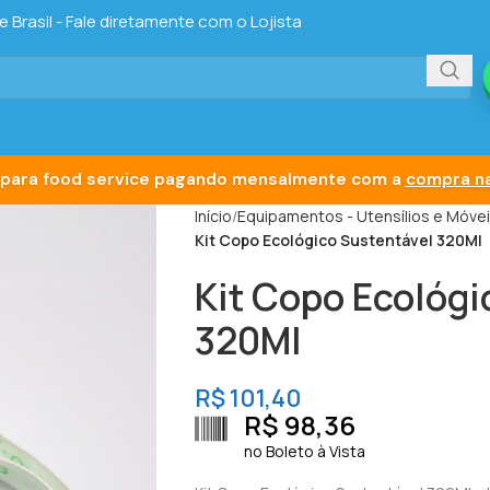
Brasil - Fale diretamente com o Lojista
para food service pagando mensalmente com a
compra na
Início
Equipamentos - Utensílios e Móve
Kit Copo Ecológico Sustentável 320Ml
Kit Copo Ecológi
320Ml
R$
101,40
R$
98,36
no Boleto à Vista