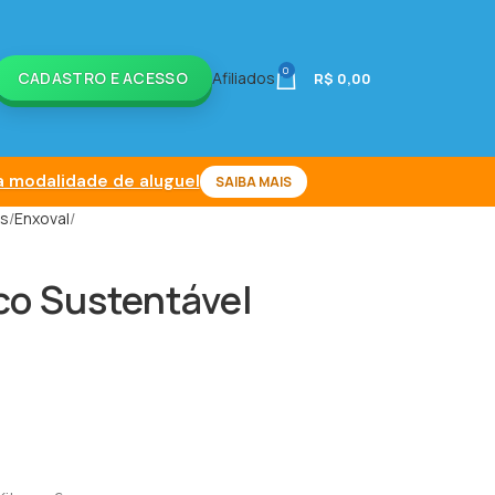
0
CADASTRO E ACESSO
Afiliados
R$
0,00
 modalidade de aluguel
SAIBA MAIS
is
Enxoval
co Sustentável