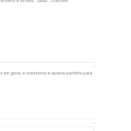
ensílios e Móveis
,
Salão
,
Utensílio
s em geral, é resistente e durável perfeito para