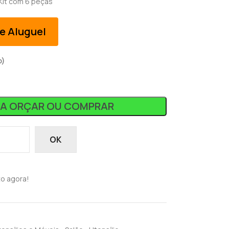
Kit com 6 peças
e Aluguel
o)
RA ORÇAR OU COMPRAR
OK
o agora!