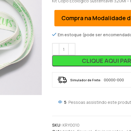
Kit Copo Ecológico Sustentável 320Ml – 
Compra na Modalidade d
Em estoque (pode ser encomendad
CLIQUE AQUI PA
Simulador de Frete:
5
Pessoas assistindo este produt
SKU:
KRY0010