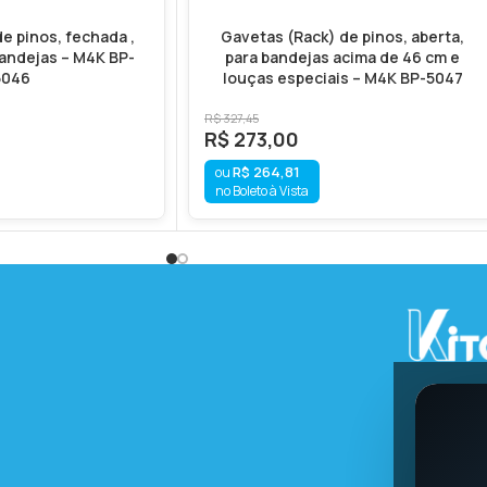
e pinos, fechada ,
Gavetas (Rack) de pinos, aberta,
bandejas – M4K BP-
para bandejas acima de 46 cm e
5046
louças especiais – M4K BP-5047
R$
327,45
R$
273,00
R$
264,81
no Boleto à Vista