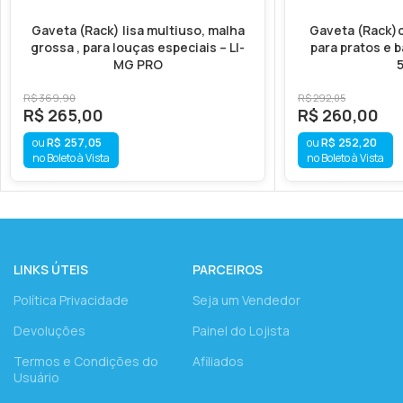
Gaveta (Rack) lisa multiuso, malha
Gaveta (Rack)d
grossa , para louças especiais – LI-
para pratos e 
MG PRO
R$
369,90
R$
292,05
R$
265,00
R$
260,00
R$
257,05
R$
252,20
no Boleto à Vista
no Boleto à Vista
LINKS ÚTEIS
PARCEIROS
Política Privacidade
Seja um Vendedor
Devoluções
Painel do Lojista
Termos e Condições do
Afiliados
Usuário