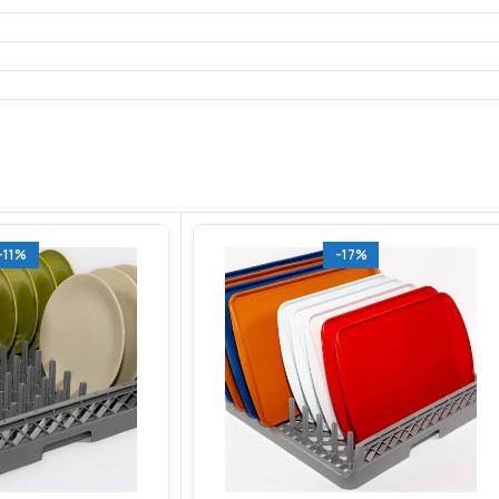
-11%
-17%